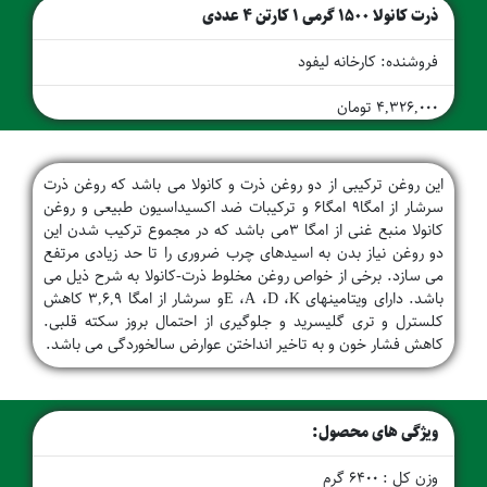
ذرت کانولا 1500 گرمی 1 کارتن 4 عددی
فروشنده: کارخانه لیفود
4,326,000 تومان
این روغن ترکیبی از دو روغن ذرت و کانولا می باشد که روغن ذرت
سرشار از امگا9 امگا6 و ترکیبات ضد اکسیداسیون طبیعی و روغن
کانولا منبع غنی از امگا 3می باشد که در مجموع ترکیب شدن این
دو روغن نیاز بدن به اسیدهای چرب ضروری را تا حد زیادی مرتفع
می سازد. برخی از خواص روغن مخلوط ذرت-کانولا به شرح ذیل می
باشد. دارای ویتامینهای E ،A ،D ،Kو سرشار از امگا 3,6,9 کاهش
کلسترل و تری گلیسرید و جلوگیری از احتمال بروز سکته قلبی.
کاهش فشار خون و به تاخیر انداختن عوارض سالخوردگی می باشد.
ویژگی های محصول:
وزن کل : 6400 گرم